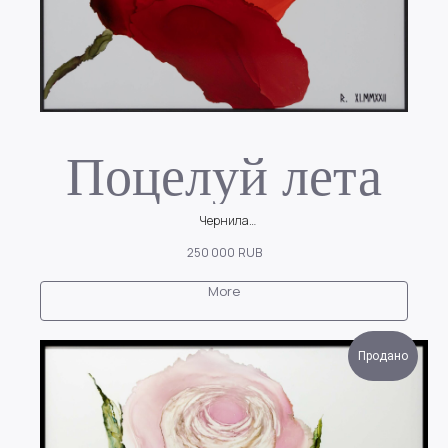
Поцелуй лета
Чернила
Хрупкий цветок мака словно светится изнутри!
250 000
RUB
More
Продано