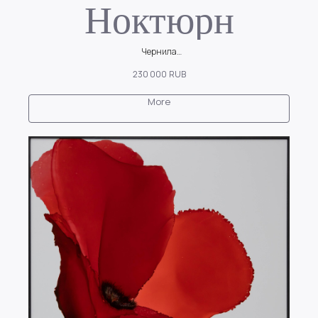
Ноктюрн
Чернила
Дыхание вечера, настроение тишины и умиротворения
230 000
RUB
More