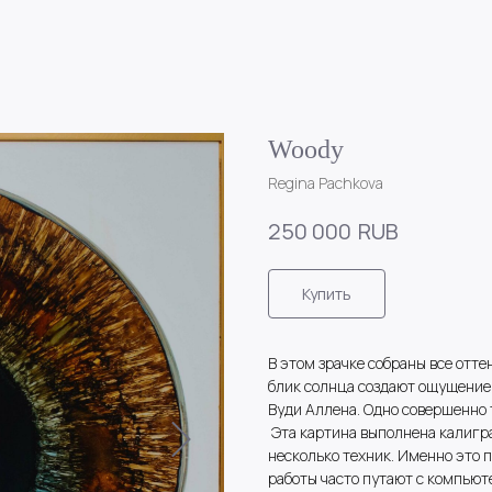
Woody
Regina Pachkova
RUB
250 000
Купить
В этом зрачке собраны все отте
блик солнца создают ощущение 
Вуди Аллена. Одно совершенно 
Эта картина выполнена калигра
несколько техник. Именно это 
работы часто путают с компьют