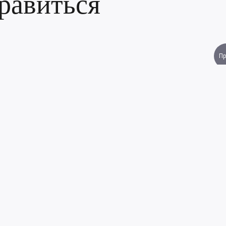
равиться
П
Страсть
Влечен