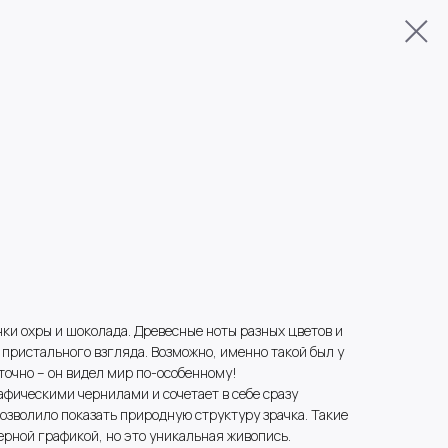
нки охры и шоколада. Древесные ноты разных цветов и
пристального взгляда. Возможно, именно такой был у
точно – он видел мир по-особенному!
фическими чернилами и сочетает в себе сразу
позволило показать природную структуру зрачка. Такие
ерной графикой, но это уникальная живопись.