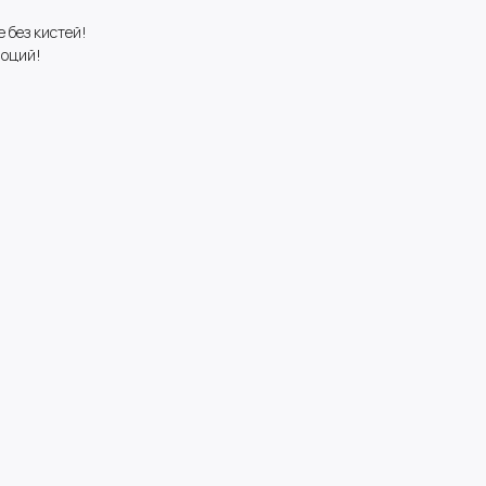
 без кистей!
моций!