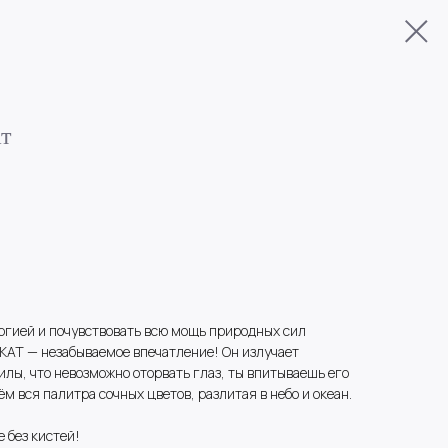
т
ргией и почувствовать всю мощь природных сил
АТ — незабываемое впечатление! Он излучает
илы, что невозможно оторвать глаз, ты впитываешь его
ём вся палитра сочных цветов, разлитая в небо и океан.
 без кистей!