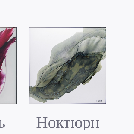
ь
Ноктюрн