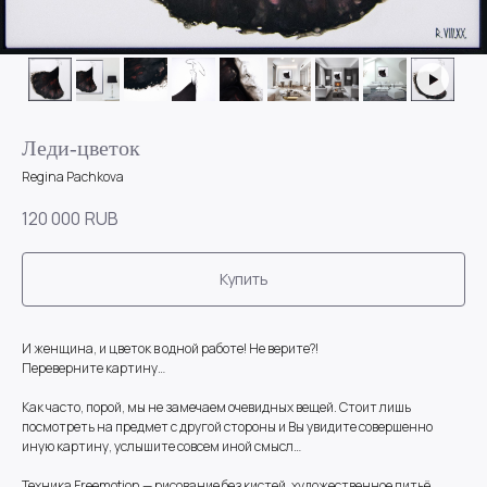
Леди-цветок
Regina Pachkova
120 000
RUB
Купить
И женщина, и цветок в одной работе! Не верите?!
Переверните картину…
Как часто, порой, мы не замечаем очевидных вещей. Стоит лишь
посмотреть на предмет с другой стороны и Вы увидите совершенно
иную картину, услышите совсем иной смысл…
Техника Freemotion — рисование без кистей, художественное литьё