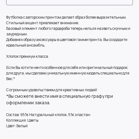
Футболка с авторским принтом делает образ более выразительным.
Стильный акцент привлекает внимание.
Базовый элемент любого гардероба теперь нельзя назвать скучным и
заурядным.
Добавив к образу аксессуары в цветовой гамме принта, Вы создадите
идеальный ансамбль.
Хлопок премиум класса.
Если Вы хотите нечто особенное для себя или оригинальный подарок
для друга, мы сделаем уникальную именную модель специально для
Вас.*
С огромным удовольствием для креативных людей!
*Вы сможете внести имя в специальную графу при
оформлении заказа.
Состав: 95% Натуральный хлопок, 5% эластан
Коллекция: Цветы
Цвет: Белый