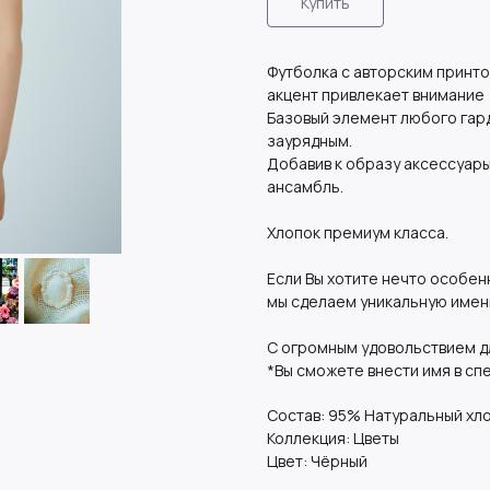
Купить
Футболка с авторским принт
акцент привлекает внимание
Базовый элемент любого гар
заурядным.
Добавив к образу аксессуары
ансамбль.
Хлопок премиум класса.
Если Вы хотите нечто особен
мы сделаем уникальную имен
С огромным удовольствием д
*Вы сможете внести имя в сп
Состав: 95% Натуральный хло
Коллекция: Цветы
Цвет: Чёрный