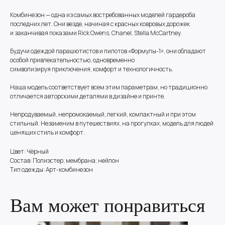
Комбинезон — одна из самых востребованных моделей гардероба
последних лет. Они везде, начиная с красных ковровых дорожек
и заканчивая показами Rick Owens, Chanel, Stella McCartney.
Будучи одеждой парашютистов и пилотов «Формулы-1», они обладают
особой привлекательностью, одновременно
символизируя приключения, комфорт и технологичность.
Наша модель соответствует всем этим параметрам, но традиционно
отличается авторскими деталями в дизайне и принте.
Непродуваемый, непромокаемый, легкий, компактный и при этом
стильный. Незаменим в путешествиях, на прогулках, модель для людей
ценящих стиль и комфорт.
Цвет: Чёрный
Состав: Полиэстер; мембрана; нейлон
Тип одежды: Арт-комбинезон
Вам может понравиться