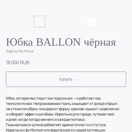
Юбка BALLON чёрная
Regina Pachkova
18 000
RUB
Купить
Юбка, которая выглядит как подиумная — и работает как
технологичная. Непромокаемая ткань защищает от дождя и брызг,
не утяжеляя образ: она держит форму, красиво «дышит» в движении
и собирает эффектный объём. Идеальна для города, путешествий
и дней, когда погода меняется каждые полчаса.
Пышная макси-длина добавляет драматичности и статуса.
Идеально с футболкой или водолазкой из нашей коллекции