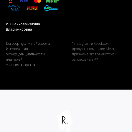
ИП Пачкова Регина
Владимировна
Договор публичной оферты
*Instagram и Facebook —
Информация
продукты компании Meta,
о конфиденциальности
признана экстремистской,
платежей
запрещёна в РФ
Условия возврата