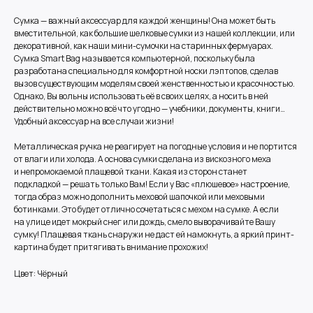
Сумка — важный аксессуар для каждой женщины! Она может быть
вместительной, как большие шелковые сумки из нашей коллекции, или
декоративной, как наши мини-сумочки на старинных фермуарах.
Сумка Smart Bag называется компьютерной, поскольку была
разработана специально для комфортной носки лэптопов, сделав
вызов существующим моделям своей женственностью и красочностью.
Однако, Вы вольны использовать её в своих целях, а носить в ней
действительно можно всё что угодно — учебники, документы, книги…
Удобный аксессуар на все случаи жизни!
Металлическая ручка не реагирует на погодные условия и не портится
от влаги или холода. А основа сумки сделана из вискозного меха
и непромокаемой плащевой ткани. Какая из сторон станет
подкладкой — решать только Вам! Если у Вас «плюшевое» настроение,
тогда образ можно дополнить меховой шапочкой или меховыми
ботинками. Это будет отлично сочетаться с мехом на сумке. А если
на улице идет мокрый снег или дождь, смело выворачивайте Вашу
сумку! Плащевая ткань снаружи не даст ей намокнуть, а яркий принт-
картина будет притягивать внимание прохожих!
Цвет: Чёрный