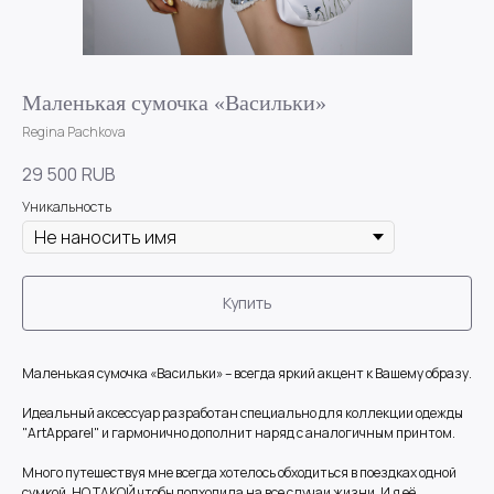
Маленькая сумочка «Васильки»
Regina Pachkova
29 500
RUB
Уникальность
Купить
Маленькая сумочка «Васильки» – всегда яркий акцент к Вашему образу.
Идеальный аксессуар разработан специально для коллекции одежды
"ArtApparel" и гармонично дополнит наряд с аналогичным принтом.
Много путешествуя мне всегда хотелось обходиться в поездках одной
сумкой, НО ТАКОЙ чтобы подходила на все случаи жизни. И я её