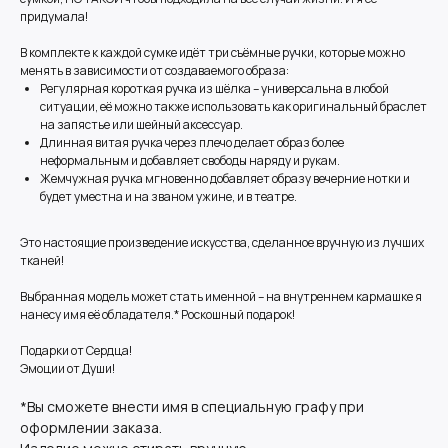
придумала!
В комплекте к каждой сумке идёт три съёмные ручки, которые можно
менять в зависимости от создаваемого образа:
Регулярная короткая ручка из шёлка – универсальна в любой
ситуации, её можно также использовать как оригинальный браслет
на запястье или шейный аксессуар.
Длинная витая ручка через плечо делает образ более
неформальным и добавляет свободы наряду и рукам.
Жемчужная ручка мгновенно добавляет образу вечерние нотки и
будет уместна и на званом ужине, и в театре.
Это настоящие произведение искусства, сделанное вручную из лучших
тканей!
Выбранная модель может стать именной – на внутреннем кармашке я
нанесу имя её обладателя.* Роскошный подарок!
Подарки от Сердца!
Эмоции от Души!
*Вы сможете внести имя в специальную графу при
оформлении заказа.