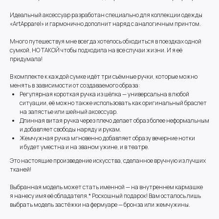
Идеальный аксессуар разработан специально для коллекции одежды
«ArtApparel» и гармонично дополнит наряд с аналогичным принтом.
Много путешествуя мне всегда хотелось обходиться в поездках одной
сумкой, НО ТАКОЙ чтобы подходила на все случаи жизни. И я её
придумала!
В комплекте к каждой сумке идёт три съёмные ручки, которые можно
менять в зависимости от создаваемого образа:
Регулярная короткая ручка из шёлка — универсальна в любой
ситуации, её можно также использовать как оригинальный браслет
на запястье или шейный аксессуар.
Длинная витая ручка через плечо делает образ более неформальным
и добавляет свободы наряду и рукам.
Жемчужная ручка мгновенно добавляет образу вечерние нотки
и будет уместна и на званом ужине, и в театре.
Это настоящие произведение искусства, сделанное вручную из лучших
тканей!
Выбранная модель может стать именной — на внутреннем кармашке
я нанесу имя её обладателя.* Роскошный подарок! Вам осталось лишь
выбрать модель застёжки на фермуаре — бронза или жемчужины.