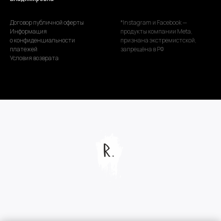
Договор публичной оферты
*Instagram и Facebook —
Информация
продукты компании Meta,
о конфиденциальности
признана экстремистской,
платежей
запрещёна в РФ
Условия возврата