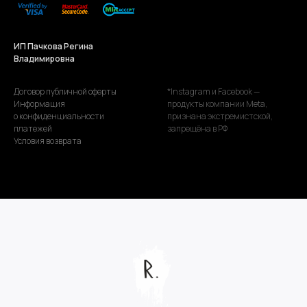
ИП Пачкова Регина
Владимировна
Договор публичной оферты
*Instagram и Facebook —
Информация
продукты компании Meta,
о конфиденциальности
признана экстремистской,
платежей
запрещёна в РФ
Условия возврата