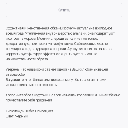
Купить
Эффектная и женственная юбка «Discovery» актуальна в холодное
время года. Утеплённая внутри шерстью альпаки, она подарит уют
и согреет в морозы. Молния спереди выполняет не только
декоративную, но и практичную функцию. С её помощью можно
регулировать длину разреза спереди. А упругая резинка на талии
корректирует фигуру и эффектно акцентирует внимание
на женственности образа.
Уверены, что наша юбка станет одной из Ваших любимых вещей
в гардеробе!
Вы увидите, что тёплые зимние вещи могут быть элегантными
и подчеркивать женственность.
Дополните образ муфтой и шляпой из нашей коллекции и Вы неизбежно
почувствуете себя графиней!
Тип одежды: Юбка Плисецкая
Цвет: Чёрный