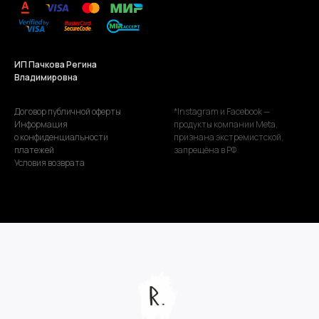
.
ИП Пачкова Регина
Владимировна
Договор публичной оферты
*Instagram и Facebook —
Информация
продукты компании Meta,
о конфиденциальности
признана экстремистской,
платежей
запрещёна в РФ
Условия возврата