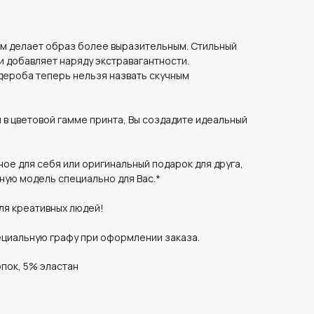
ом делает образ более выразительным. Стильный
и добавляет наряду экстравагантности.
дероба теперь нельзя назвать скучным
 в цветовой гамме принта, Вы создадите идеальный
ное для себя или оригинальный подарок для друга,
ную модель специально для Вас.*
ля креативных людей!
ециальную графу при оформлении заказа.
пок, 5% эластан