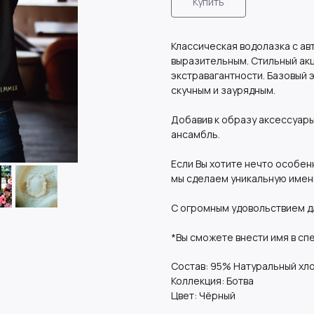
Купить
Классическая водолазка с а
выразительным. Стильный акц
экстравагантности. Базовый 
скучным и заурядным.
Добавив к образу аксессуары
ансамбль.
Если Вы хотите нечто особен
мы сделаем уникальную имен
С огромным удовольствием д
*Вы сможете внести имя в сп
Состав: 95% Натуральный хло
Коллекция: Ботва
Цвет: Чёрный