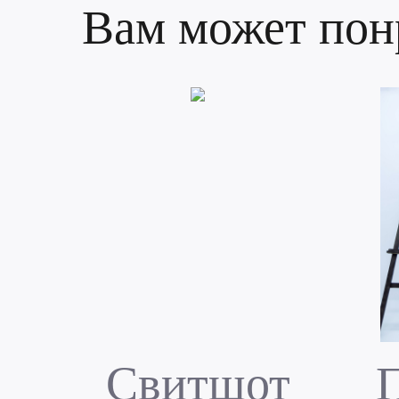
Вам может пон
Свитшот
П