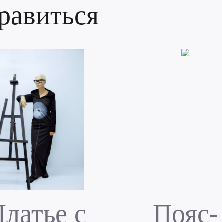
равиться
латье с
Пояс-